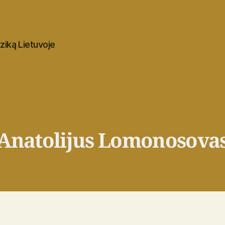
uziką Lietuvoje
Anatolijus Lomonosova