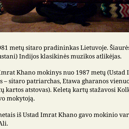
81 metų sitaro pradininkas Lietuvoje. Šiaurė
stani) Indijos klasikinės muzikos atlikėjas.
Imrat Khano mokinys nuo 1987 metų (Ustad 
 – sitaro patriarchas, Etawa gharanos vienuo
stų kartos atstovas). Keletą kartų stažavosi Kol
vo mokytoją.
etais iš Ustad Imrat Khano gavo mokinio va
li.