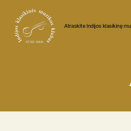
Atraskite Indijos klasikinę m
Indijos
klasikinės
muzikos
klubas