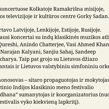
koncertuose Kolkatoje Ramakrišna misijoje,
os televizijoje ir kultūros centre Gorky Sadan
avo Latvijoje, Lenkijoje, Estijoje, Rusijoje.
ausi koncertai su indų klasikinės muzikos atli
Qureshi, Anindo Chatterjee, Vasi Ahmed Khan
Narajan Kalyani, Sanjiu Sahaj, Sandeep
charya. Taip pat grojo su Lietuvos džiazo
ntais ir Lietuvos valstybiniu simfoniniu orke
onosovas – sitaro propaguotojas ir mokytojas
inio Indijos klasikinio meno festivalio
dhana” sumanytojas ir koorganizatorius (nu
estivalis vyko kiekvieną lapkritį).