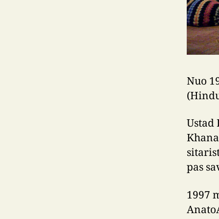
Nuo 19
(Hindu
Ustad 
Khanas
sitari
pas sa
1997 m
AnatoA