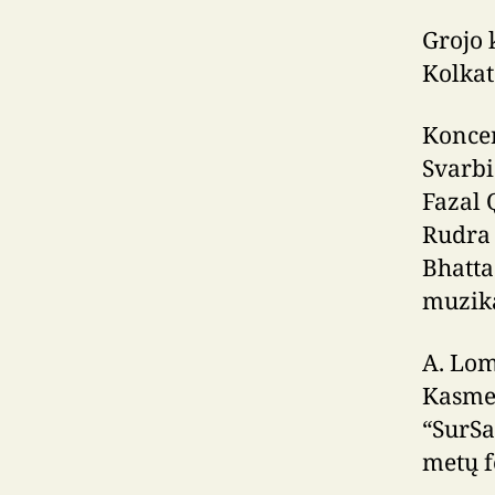
Grojo 
Kolkat
Koncert
Svarbi
Fazal 
Rudra 
Bhatta
muzika
A. Lom
Kasmet
“SurSa
metų f