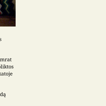
s
Imrat
liktos
katoje
rdą