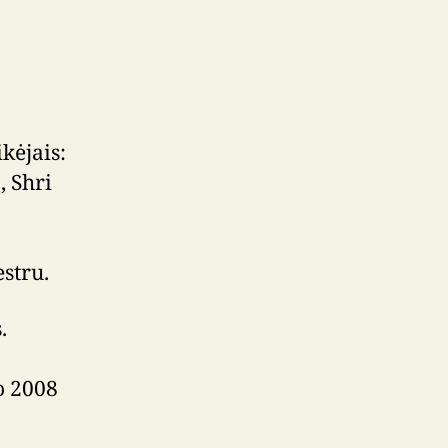
.
kėjais:
, Shri
stru.
.
o 2008