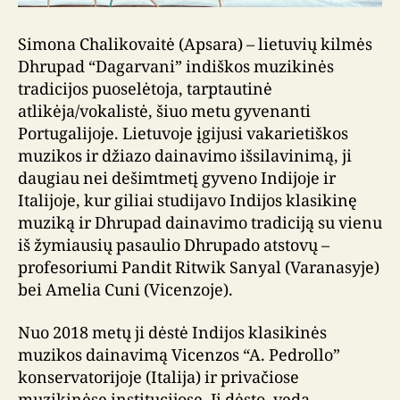
Simona Chalikovaitė (Apsara) – lietuvių kilmės
Dhrupad “Dagarvani” indiškos muzikinės
tradicijos puoselėtoja, tarptautinė
atlikėja/vokalistė, šiuo metu gyvenanti
Portugalijoje. Lietuvoje įgijusi vakarietiškos
muzikos ir džiazo dainavimo išsilavinimą, ji
daugiau nei dešimtmetį gyveno Indijoje ir
Italijoje, kur giliai studijavo Indijos klasikinę
muziką ir Dhrupad dainavimo tradiciją su vienu
iš žymiausių pasaulio Dhrupado atstovų –
profesoriumi Pandit Ritwik Sanyal (Varanasyje)
bei Amelia Cuni (Vicenzoje).
Nuo 2018 metų ji dėstė Indijos klasikinės
muzikos dainavimą Vicenzos “A. Pedrollo”
konservatorijoje (Italija) ir privačiose