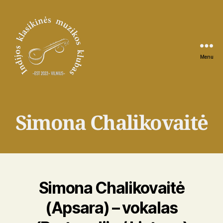
Menu
Indijos
klasikinės
muzikos
klubas
Simona Chalikovaitė
Simona Chalikovaitė
(Apsara) – vokalas