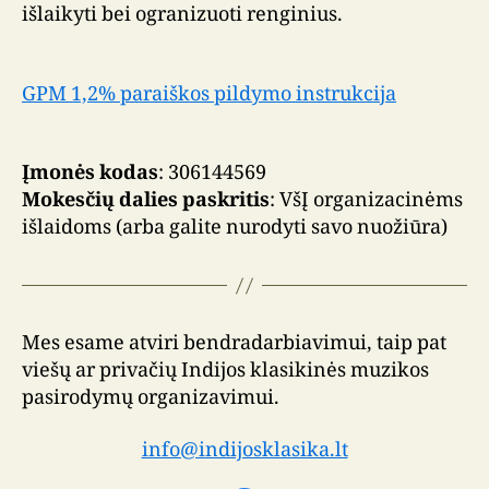
išlaikyti bei ogranizuoti renginius.
GPM 1,2% paraiškos pildymo instrukcija
Įmonės kodas
: 306144569
Mokesčių dalies paskritis
: VšĮ organizacinėms
išlaidoms (arba galite nurodyti savo nuožiūra)
Mes esame atviri bendradarbiavimui, taip pat
viešų ar privačių Indijos klasikinės muzikos
pasirodymų organizavimui.
info@indijosklasika.lt