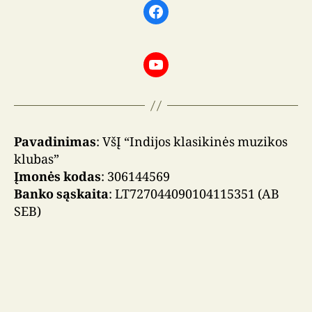
Facebook
YouTube
Pavadinimas
: VšĮ “Indijos klasikinės muzikos
klubas”
Įmonės kodas
: 306144569
Banko sąskaita
: LT727044090104115351 (AB
SEB)