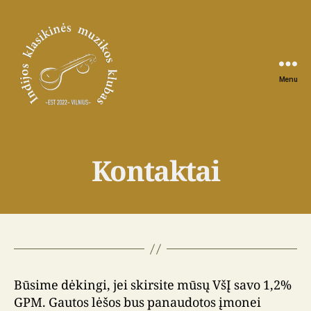
Menu
Indijos
klasikinės
muzikos
klubas
Kontaktai
Būsime dėkingi, jei skirsite mūsų VšĮ savo 1,2%
GPM. Gautos lėšos bus panaudotos įmonei