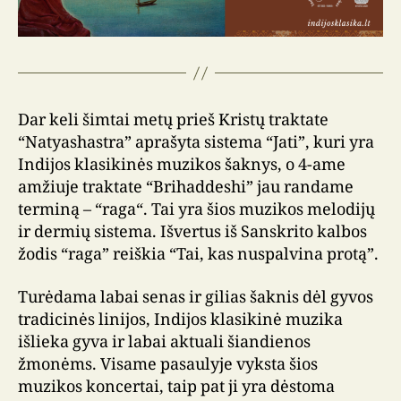
Dar keli šimtai metų prieš Kristų traktate
“Natyashastra” aprašyta sistema “Jati”, kuri yra
Indijos klasikinės muzikos šaknys, o 4-ame
amžiuje traktate “Brihaddeshi” jau randame
terminą – “raga“. Tai yra šios muzikos melodijų
ir dermių sistema. Išvertus iš Sanskrito kalbos
žodis “raga” reiškia “Tai, kas nuspalvina protą”.
Turėdama labai senas ir gilias šaknis dėl gyvos
tradicinės linijos, Indijos klasikinė muzika
išlieka gyva ir labai aktuali šiandienos
žmonėms. Visame pasaulyje vyksta šios
muzikos koncertai, taip pat ji yra dėstoma