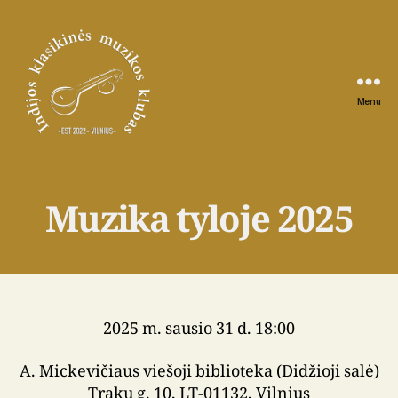
Menu
Indijos
klasikinės
muzikos
klubas
Muzika tyloje 2025
2025 m. sausio 31 d. 18:00
A. Mickevičiaus viešoji biblioteka (Didžioji salė)
Trakų g. 10, LT-01132, Vilnius